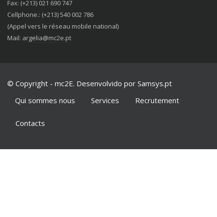
Fax: (+213) 021 690 747
Cellphone.: (+213) 540 002 786
(Appel vers le réseau mobile national)
Mail:
argelia@mc2e.pt
© Copyright - mc2E. Desenvolvido por Samsys.pt
Qui sommes nous
Services
Recrutement
Contacts