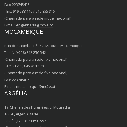
Fax: 223745435
Tlm.: 919 588 446 / 919 855 315
(Chamada para a rede móvel nacional)
E-mail:
engenharia@mc2e.pt
MOÇAMBIQUE
Rua de Chamba, nº 342, Maputo, Moçambique
Telef.: (+258) 842 256 542
(Chamada para a rede fixa nacional)
Telf.: (+258) 845 814 470
(Chamada para a rede fixa nacional)
Fax: 223745435
E-mail:
mocambique@mc2e.pt
ARGÉLIA
19, Chemin des Pyrénées, El Mouradia
16070, Alger, Algérie
Telef.: (+213) 021 690 597