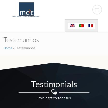
Testemunhos
Home
»
Testemunhos
Testimonials
Proin eget tortor risus.