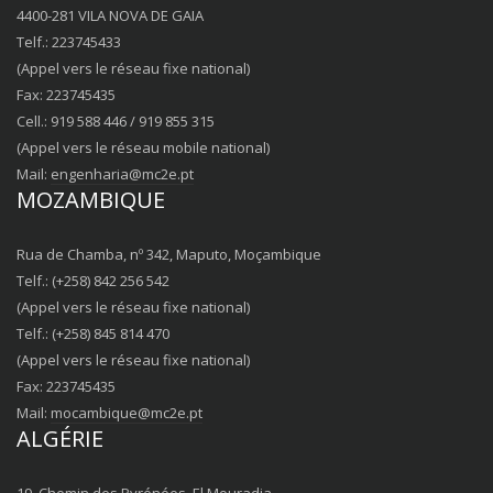
4400-281 VILA NOVA DE GAIA
Telf.: 223745433
(Appel vers le réseau fixe national)
Fax: 223745435
Cell.: 919 588 446 / 919 855 315
(Appel vers le réseau mobile national)
Mail:
engenharia@mc2e.pt
MOZAMBIQUE
Rua de Chamba, nº 342, Maputo, Moçambique
Telf.: (+258) 842 256 542
(Appel vers le réseau fixe national)
Telf.: (+258) 845 814 470
(Appel vers le réseau fixe national)
Fax: 223745435
Mail:
mocambique@mc2e.pt
ALGÉRIE
19, Chemin des Pyrénées, El Mouradia